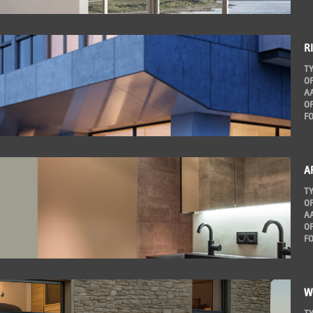
R
T
O
A
O
F
A
T
O
A
O
F
W