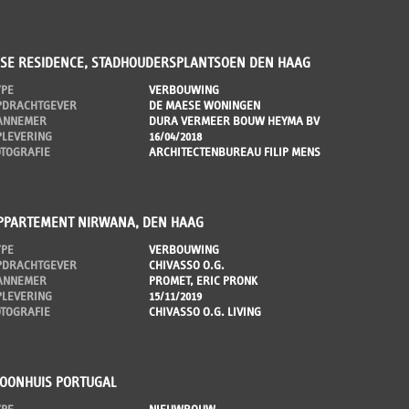
ISE RESIDENCE, STADHOUDERSPLANTSOEN DEN HAAG
YPE
VERBOUWING
PDRACHTGEVER
DE MAESE WONINGEN
ANNEMER
DURA VERMEER BOUW HEYMA BV
PLEVERING
16/04/2018
OTOGRAFIE
ARCHITECTENBUREAU FILIP MENS
PPARTEMENT NIRWANA, DEN HAAG
YPE
VERBOUWING
PDRACHTGEVER
CHIVASSO O.G.
ANNEMER
PROMET, ERIC PRONK
PLEVERING
15/11/2019
OTOGRAFIE
CHIVASSO O.G. LIVING
OONHUIS PORTUGAL