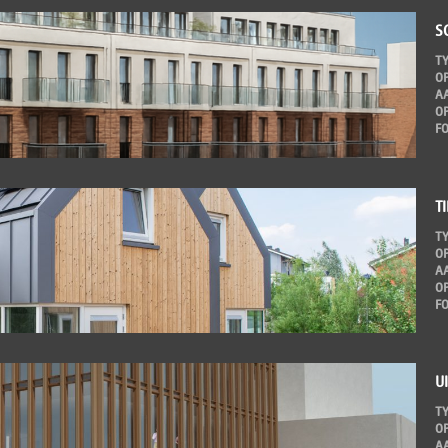
S
T
O
A
O
F
T
T
O
A
O
F
U
T
O
A