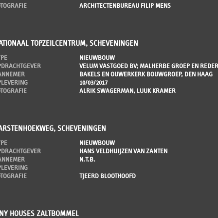
OTOGRAFIE
ARCHITECTENBUREAU FILIP MENS
ATIONAAL TOPZEILCENTRUM, SCHEVENINGEN
YPE
NIEUWBOUW
PDRACHTGEVER
VELUM VASTGOED BV; MALHERBE GROEP EN REDER
ANNEMER
BAKELS EN OUWERKERK BOUWGROEP, DEN HAAG
PLEVERING
10/03/2017
OTOGRAFIE
ALRIK SWAGERMAN, LUUK KRAMER
ARSTENHOEKWEG, SCHEVENINGEN
YPE
NIEUWBOUW
PDRACHTGEVER
HANS VELDHUIJZEN VAN ZANTEN
ANNEMER
N.T.B.
PLEVERING
OTOGRAFIE
TJEERD BLOOTHOOFD
INY HOUSES ZALTBOMMEL