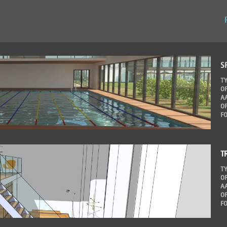
S
T
O
A
O
F
T
T
O
A
O
F