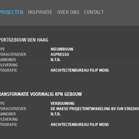
PROJECTEN
INSPIRATIE
OVER ONS
CONTACT
PORTGEBOUW DEN HAAG
YPE
NIEUWBOUW
PDRACHTGEVER
ASPRESSO
ANNEMER
N.T.B.
PLEVERING
OTOGRAFIE
ARCHITECTENBUREAU FILIP MENS
RANSFORMATIE VOORMALIG KPN GEBOUW
YPE
VERBOUWING
PDRACHTGEVER
DE MAESE PROJECTONTWIKKELING BV ISM STAEDI
ANNEMER
N.T.B.
PLEVERING
OTOGRAFIE
ARCHITECTENBUREAU FILIP MENS