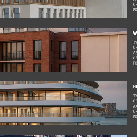
O
F
W
T
O
A
O
F
H
T
O
A
O
F