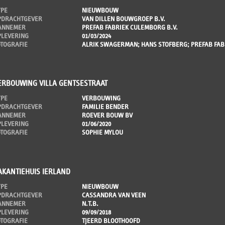
YPE
NIEUWBOUW
PDRACHTGEVER
VAN DILLEN BOUWGROEP B.V.
ANNEMER
PREFAB FABRIEK CULEMBORG B.V.
PLEVERING
01/03/2024
OTOGRAFIE
ALRIK SWAGERMAN; HANS STOFBERG; PREFAB FA
ERBOUWING VILLA GENTSESTRAAT
YPE
VERBOUWING
PDRACHTGEVER
FAMILIE BENDER
ANNEMER
ROEVER BOUW BV
PLEVERING
01/06/2020
OTOGRAFIE
SOPHIE MYLOU
AKANTIEHUIS IERLAND
YPE
NIEUWBOUW
PDRACHTGEVER
CASSANDRA VAN VEEN
ANNEMER
N.T.B.
PLEVERING
09/09/2018
OTOGRAFIE
TJEERD BLOOTHOOFD