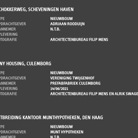
CHOKKERWEG, SCHEVENINGEN HAVEN
YPE
NIEUWBOUW
PDRACHTGEVER
ADRIAAN ROODUIJN
ANNEMER
N.T.B.
PLEVERING
OTOGRAFIE
ARCHITECTENBUREAU FILIP MENS
INY HOUSING, CULEMBORG
YPE
NIEUWBOUW
PDRACHTGEVER
VERENIGING TWIJGENHOF
ANNEMER
PREFABFABRIEK CULEMBORG
PLEVERING
14/06/2021
OTOGRAFIE
ARCHITECTENBUREAU FILIP MENS EN ALRIK SWA
ITBREIDING KANTOOR MUNTHYPOTHEKEN, DEN HAAG
YPE
NIEUWBOUW
PDRACHTGEVER
MUNT HYPOTHEKEN
ANNEMER
N.T.B.