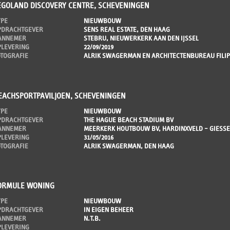
EGOLAND DISCOVERY CENTRE, SCHEVENINGEN
YPE
NIEUWBOUW
PDRACHTGEVER
SENS REAL ESTATE, DEN HAAG
ANNEMER
STEBRU, NIEUWERKERK AAN DEN IJSSEL
PLEVERING
22/09/2019
OTOGRAFIE
ALRIK SWAGERMAN EN ARCHITECTENBUREAU FILI
EACHSPORTPAVILJOEN, SCHEVENINGEN
YPE
NIEUWBOUW
PDRACHTGEVER
THE HAGUE BEACH STADIUM BV
ANNEMER
MEERKERK HOUTBOUW BV, HARDINXVELD – GIESS
PLEVERING
31/05/2016
OTOGRAFIE
ALRIK SWAGERMAN, DEN HAAG
ORMULE WONING
YPE
NIEUWBOUW
PDRACHTGEVER
IN EIGEN BEHEER
ANNEMER
N.T.B.
PLEVERING