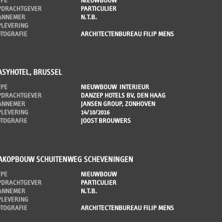
YPE
NIEUWBOUW
PDRACHTGEVER
PARTICULIER
ANNEMER
N.T.B.
PLEVERING
OTOGRAFIE
ARCHITECTENBUREAU FILIP MENS
ASYHOTEL, BRUSSEL
YPE
NIEUWBOUW
INTERIEUR
PDRACHTGEVER
DANZEP HOTELS BV, DEN HAAG
ANNEMER
JANSEN GROUP, ZONHOVEN
PLEVERING
14/10/2016
OTOGRAFIE
JOOST BROUWERS
AKOPBOUW SCHUITENWEG SCHEVENINGEN
YPE
NIEUWBOUW
PDRACHTGEVER
PARTICULIER
ANNEMER
N.T.B.
PLEVERING
OTOGRAFIE
ARCHITECTENBUREAU FILIP MENS