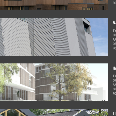
F
N
T
O
A
O
F
H
T
O
A
O
F
T