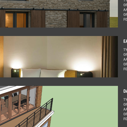
T
O
A
O
F
E
T
O
A
O
F
D
T
O
A
O
F