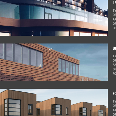
L
T
O
A
O
F
B
T
O
A
O
F
F
T
O
A
O