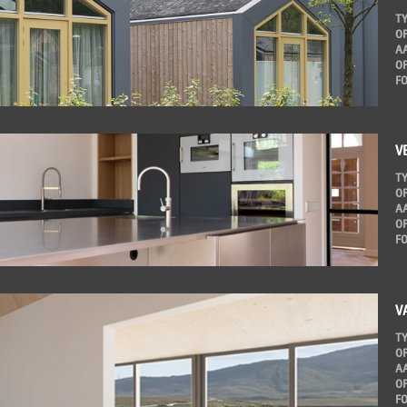
T
O
A
O
F
V
T
O
A
O
F
V
T
O
A
O
F