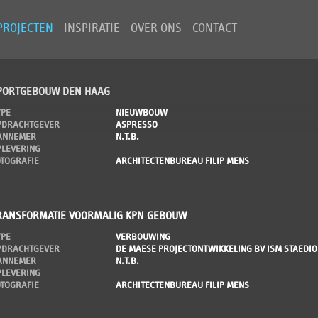
PROJECTEN
INSPIRATIE
OVER ONS
CONTACT
PORTGEBOUW DEN HAAG
YPE
NIEUWBOUW
PDRACHTGEVER
ASPRESSO
ANNEMER
N.T.B.
PLEVERING
OTOGRAFIE
ARCHITECTENBUREAU FILIP MENS
RANSFORMATIE VOORMALIG KPN GEBOUW
YPE
VERBOUWING
PDRACHTGEVER
DE MAESE PROJECTONTWIKKELING BV ISM STAEDI
ANNEMER
N.T.B.
PLEVERING
OTOGRAFIE
ARCHITECTENBUREAU FILIP MENS