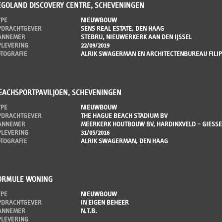
EGOLAND DISCOVERY CENTRE, SCHEVENINGEN
YPE
NIEUWBOUW
PDRACHTGEVER
SENS REAL ESTATE, DEN HAAG
ANNEMER
STEBRU, NIEUWERKERK AAN DEN IJSSEL
PLEVERING
22/09/2019
OTOGRAFIE
ALRIK SWAGERMAN EN ARCHITECTENBUREAU FILI
EACHSPORTPAVILJOEN, SCHEVENINGEN
YPE
NIEUWBOUW
PDRACHTGEVER
THE HAGUE BEACH STADIUM BV
ANNEMER
MEERKERK HOUTBOUW BV, HARDINXVELD – GIESS
PLEVERING
31/05/2016
OTOGRAFIE
ALRIK SWAGERMAN, DEN HAAG
ORMULE WONING
YPE
NIEUWBOUW
PDRACHTGEVER
IN EIGEN BEHEER
ANNEMER
N.T.B.
PLEVERING