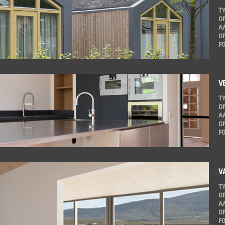
T
O
A
O
F
V
T
O
A
O
F
V
T
O
A
O
F