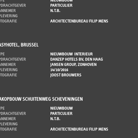
YPE
NIEUWBOUW
PDRACHTGEVER
PARTICULIER
ANNEMER
N.T.B.
PLEVERING
OTOGRAFIE
ARCHITECTENBUREAU FILIP MENS
ASYHOTEL, BRUSSEL
YPE
NIEUWBOUW
INTERIEUR
PDRACHTGEVER
DANZEP HOTELS BV, DEN HAAG
ANNEMER
JANSEN GROUP, ZONHOVEN
PLEVERING
14/10/2016
OTOGRAFIE
JOOST BROUWERS
AKOPBOUW SCHUITENWEG SCHEVENINGEN
YPE
NIEUWBOUW
PDRACHTGEVER
PARTICULIER
ANNEMER
N.T.B.
PLEVERING
OTOGRAFIE
ARCHITECTENBUREAU FILIP MENS